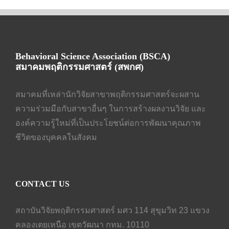
MH-E
Contac
Behavioral Science Association (BSCA)
สมาคมพฤติกรรมศาสตร์ (สพกศ)
สมาคมที่เหล่านักวิจัยสาขาพฤติกรรมศาสตร์จะผสาน
ความร่วมมือกับสาขาอื่นๆ ในการสร้างผลงานวิจัย และ
องค์ความรู้ใหม่ที่เป็นประโยชน์ต่อการพัฒนาคุณภาพ
ชีวิตของบุคคลในสังคม
CONTACT US
สถาบันวิจัยพฤติกรรมศาสตร์ มศว 114 สุขุมวิท 23 แขวง
คลองเตยเหนือ เขตวัฒนา กทม. 10110