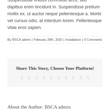
Suspendisse finibus commodo arcu, sed
MH-EF
dapibus enim tincidunt in. Suspendisse pretium
mollis ex, ut auctor neque pellentesque a. Morbi
Contact Us
vel cursus odio, at interdum lorem. Pellentesque
vitae eros sapien.
By
BSCA admin
|
February 28th, 2016
|
Installation
|
0 Comments
Share This Story, Choose Your Platform!
Facebook
Twitter
Reddit
LinkedIn
WhatsApp
Tumblr
Pinterest
Vk
Xing
Email
About the Author:
BSCA admin