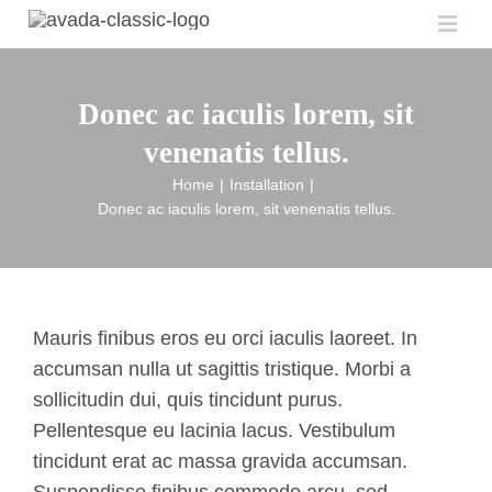
Skip
Togg
to
Navig
content
Home
Donec ac iaculis lorem, sit
venenatis tellus.
News
Home
Installation
Donec ac iaculis lorem, sit venenatis tellus.
BSRM
History
Committee
Mauris finibus eros eu orci iaculis laoreet. In
accumsan nulla ut sagittis tristique. Morbi a
Member
sollicitudin dui, quis tincidunt purus.
Pellentesque eu lacinia lacus. Vestibulum
Documents
tincidunt erat ac massa gravida accumsan.