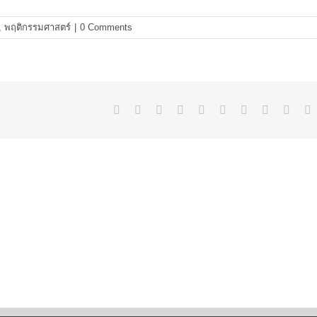
,
พฤติกรรมศาสตร์
|
0 Comments
Facebook
Twitter
Reddit
LinkedIn
WhatsApp
Tumblr
Pinterest
Vk
Xing
E